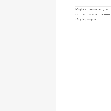
Miękka forma róży w 
dopracowanej formie. 
dokładnie tak, jak lub
Czytaj więcej