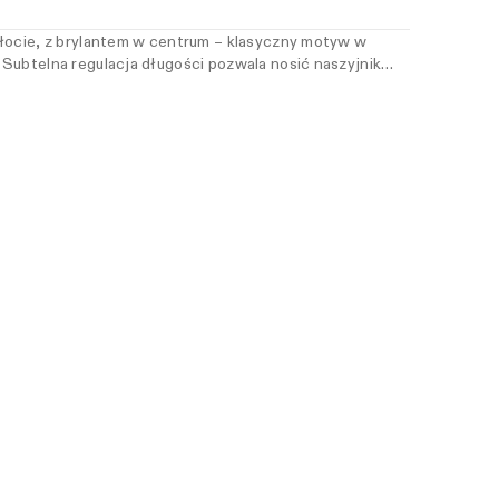
złocie, z brylantem w centrum – klasyczny motyw w
Subtelna regulacja długości pozwala nosić naszyjnik
isz. Dla kobiet, które cenią kobiecość wyrażoną z klasą.