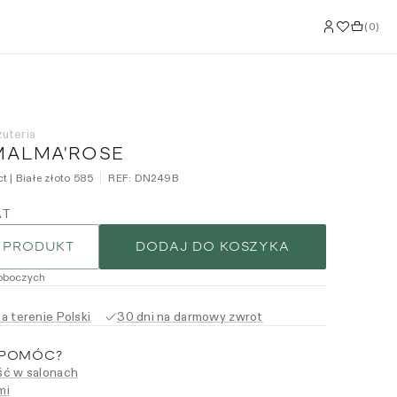
(
0
)
żuteria
MALMA'ROSE
t | Białe złoto 585
REF:
DN249B
AT
 PRODUKT
DODAJ DO KOSZYKA
roboczych
 terenie Polski
30 dni na darmowy zwrot
 POMÓC?
ć w salonach
mi