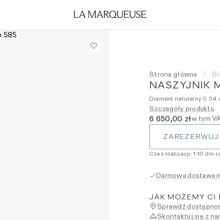
Strona główna
Bi
/
NASZYJNIK 
Diament naturalny 0.04 c
Szczegóły produktu
6 650,00 zł
w tym V
ZAREZERWUJ
Czas realizacji
:
1
-10
dni 
Darmowa dostawa na
JAK MOŻEMY CI
Sprawdź dostępnoś
Skontaktuj się z na