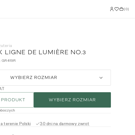
(
0
)
żuteria
 LIGNE DE LUMIÈRE NO.3
:
GR419R
WYBIERZ ROZMIAR
AT
 PRODUKT
WYBIERZ ROZMIAR
oboczych
 terenie Polski
30 dni na darmowy zwrot