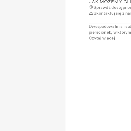
JAK MOŻEMY CI
Sprawdź dostępnoś
Skontaktuj się z na
Dwuspadowa linia i sub
pierścionek, w którym
inspirowany tradycja
Czytaj więcej
minimalistyczny akce
pełnię wyrazu w połącz
siłę prostych form.