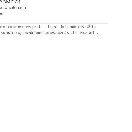
 POMÓC?
ć w salonach
mi
telnie uniesiony profil — Ligne de Lumière No.3 to
 konstrukcja świadomie prowadzi światło. Kształt
mi wschodu, przekształca ją w nowoczesny,
nt. Zaprojektowany, by tworzyć kompozycje — zyskuje
eniu z innymi modelami kolekcji. Dla kobiet, które cenią