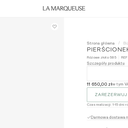
Strona główna
Bi
/
PIERŚCIONEK
Różowe złoto 585
REF
Szczegóły produktu
11 650,00 zł
w tym V
ZAREZERWUJ
Czas realizacji
:
1
-15
dni r
Darmowa dostawa na