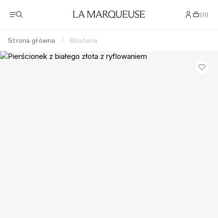
(
0
)
Strona główna
Biżuteria
/