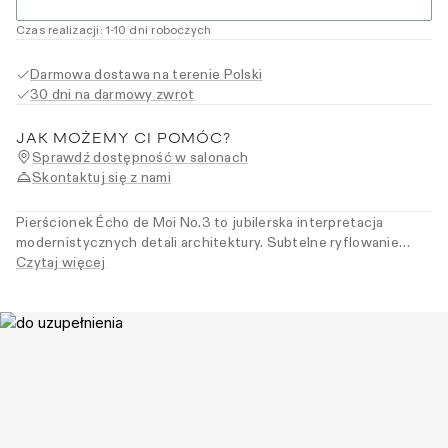
Czas realizacji
:
1
-10
dni roboczych
Darmowa dostawa na terenie Polski
30 dni na darmowy zwrot
JAK MOŻEMY CI POMÓC?
Sprawdź dostępność w salonach
Skontaktuj się z nami
Pierścionek Écho de Moi No.3 to jubilerska interpretacja
modernistycznych detali architektury. Subtelne ryflowanie
wprowadza do kompozycji ruch i światło, a jego smukła forma
Czytaj więcej
doskonale uzupełnia inne pierścionki z kolekcji. Dla kobiet,
które tworzą własną narrację – z myślą o formie, fakturze i sile
wyrazu.