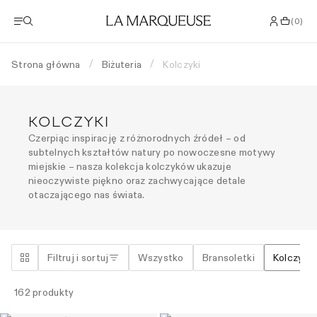
(
0
)
Strona główna
Biżuteria
Kolczyki
/
/
KOLCZYKI
Czerpiąc inspirację z różnorodnych źródeł – od
subtelnych kształtów natury po nowoczesne motywy
miejskie – nasza kolekcja kolczyków ukazuje
nieoczywiste piękno oraz zachwycające detale
otaczającego nas świata.
Filtruj i sortuj
Wszystko
Bransoletki
Kolczyki
162
produkty