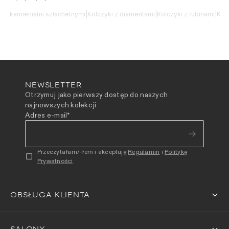
i z kamieniami szlachetnymi
|
Kolczyki z diamentami
|
Kolczyki z rubinami
|
Kol
NEWSLETTER
Otrzymuj jako pierwszy dostęp do naszych
najnowszych kolekcji
Adres e-mail
*
Przeczytałam/-łem i akceptuję
Regulamin
i
Politykę
Prywatności
.
OBSŁUGA KLIENTA