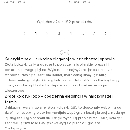
29 750,00 zł
13 950,00 zł
Oglądasz 24 z 162 produktów.
1
2
3
4
7
…
Kolczyki złote – subtelna elegancja w szlachetnej oprawie
Złote kolczyki La Marqueuse to połączenie jubilerskiej precyzji i
ponadczasowego piękna. Wykonane z najwyższej jakości kruszcu,
stanowią idealny akcent dla kobiet, które cenią klasykę z nutą
indywidualnego stylu. Odkryj kolczyki ze złota, które podkreślą Twoją
urodę i dodadzą blasku każdej stylizacji – od codziennych po
wieczorowe.
Złote kolczyki 585 – codzienna elegancja w najczystszej
formie
Delikatne i wyrafinowane, złote kolczyki 585 to doskonały wybór na co
dzień. Ich subtelny blask harmonijnie współgra z każdą kreacją, nadając
jej eleganckiego charakteru. Dzięki wysokiej próbie złota - 585, kolczyki
zachowują trwałość i wyjątkowy wygląd przez długie lata.
Czytaj więcej