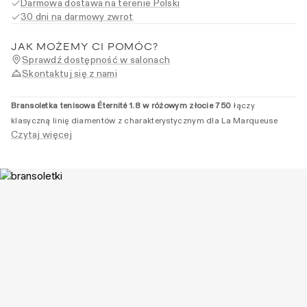
Darmowa dostawa na terenie Polski
30 dni na darmowy zwrot
JAK MOŻEMY CI POMÓC?
Sprawdź dostępność w salonach
Skontaktuj się z nami
Bransoletka tenisowa Éternité 1.8 w różowym złocie 750
łączy
klasyczną linię diamentów z charakterystycznym dla La Marqueuse
Czytaj więcej
różowo-brzoskwiniowym odcieniem kruszcu. Naturalne diamenty o
łącznej masie 1.80 ct tworzą kompozycję opartą na proporcji,
regularności i świadomie dobranych kontrastach materiałów.
BRANSOLETKA TENISOWA Z DIAMENTAMI ÉTERNITÉ
1.8 – RÓŻOWO-BRZOSKWINIOWY ODCIEŃ ZŁOTA I
KLASYCZNA LINIA RIVIÈRE
Bransoletka tenisowa Éternité 1.8
została wykonana z
różowego złota
750 oraz naturalnych diamentów w barwie G i czystości VS.
Kamienie
prowadzone są w jednej, regularnej linii wokół całego nadgarstka,
nawiązując do klasycznych bransoletek rivière.