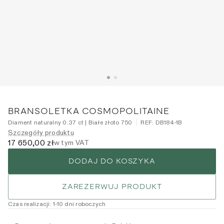
BRANSOLETKA COSMOPOLITAINE
Diament naturalny 0.37 ct | Białe złoto 750
REF:
DB184-1B
Szczegóły produktu
17 650,00 zł
w tym VAT
DODAJ DO KOSZYKA
ZAREZERWUJ PRODUKT
Czas realizacji
:
1
-10
dni roboczych