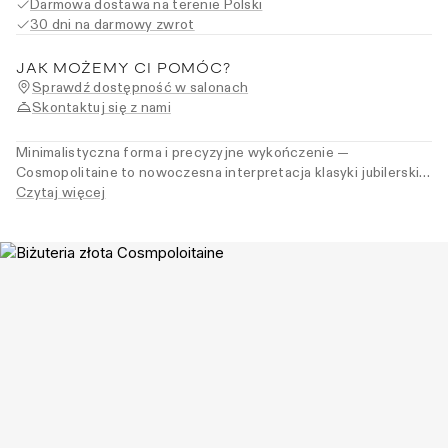
Darmowa dostawa na terenie Polski
30 dni na darmowy zwrot
JAK MOŻEMY CI POMÓC?
Sprawdź dostępność w salonach
Skontaktuj się z nami
Minimalistyczna forma i precyzyjne wykończenie —
Cosmopolitaine to nowoczesna interpretacja klasyki jubilerskiej
XX wieku. W całości ręcznie wykonana, z diamentami w
Czytaj więcej
technice pavé, które podkreślają linię i dodają blasku,
dyskretnie towarzyszącego o każdej porze dnia. Dla kobiet,
które wiedzą, że elegancja nie potrzebuje okazji.