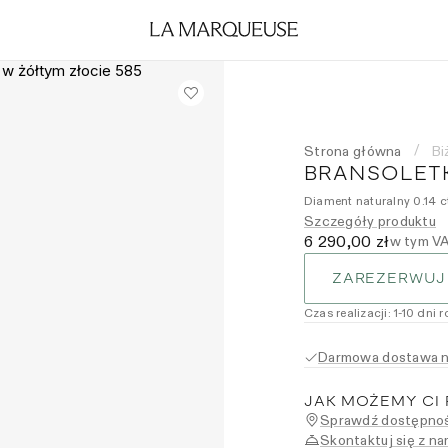
Strona główna
Bi
/
BRANSOLETK
Diament naturalny 0.14 ct
Szczegóły produktu
6 290,00 zł
w tym V
ZAREZERWUJ
Czas realizacji
:
1
-10
dni 
Darmowa dostawa na
JAK MOŻEMY CI
Sprawdź dostępnoś
Skontaktuj się z na