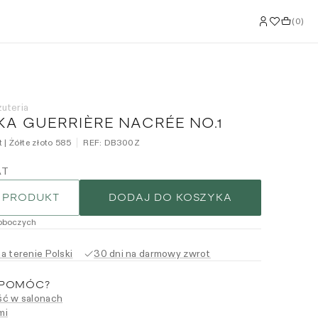
(
0
)
żuteria
A GUERRIÈRE NACRÉE NO.1
 | Żółte złoto 585
REF:
DB300Z
AT
 PRODUKT
DODAJ DO KOSZYKA
roboczych
 terenie Polski
30 dni na darmowy zwrot
 POMÓC?
ć w salonach
mi