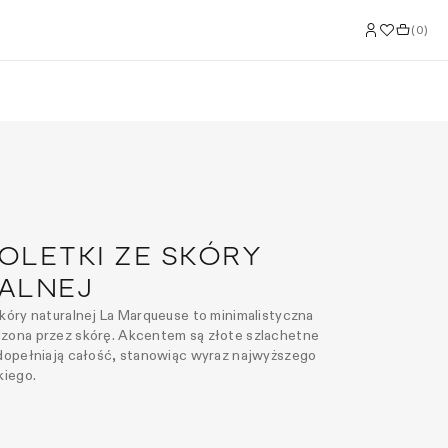
(
0
)
OLETKI ZE SKÓRY
ALNEJ
skóry naturalnej La Marqueuse to minimalistyczna
dzona przez skórę. Akcentem są złote szlachetne
 dopełniają całość, stanowiąc wyraz najwyższego
kiego.