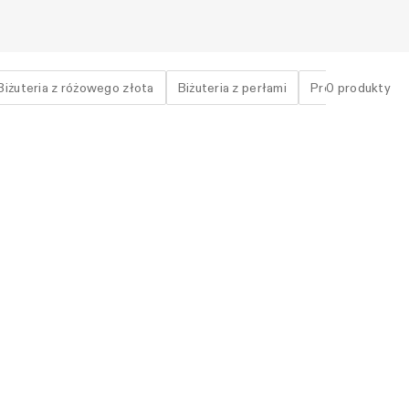
Biżuteria z różowego złota
Biżuteria z perłami
Prezent dla niej
0
produkty