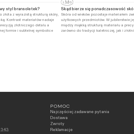
wy styl bransoletek?
Skąd bierze się ponadczasowość skór
o złota z wyrazistą strukturą skóry,
Skóra od wieków pozostaje materiałem zw
cką. Kontrast materiałów nadaje
użytkowych przedmiotów. W jubilerstwie jej
recyzją złotniczego detalu a
między miękką strukturą materiału a prec
nej formie i subtelnej symbolice
zarówno do tradycji kaletniczej, jak i złot
POMOC
Najczęściej zadawane pytania
2
Dostawa
Zwroty
 343
Reklamacje