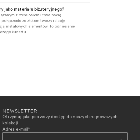
y jako materiału biżuteryjnego?
iązanym z rzemiosłem i trwałością
 połączenie ze złotem tworzy relację
yzją metalowych elementów. To odniesienie
niczego kunsztu.
NEWSLETTER
Otrzymuj jako pierwszy dostęp do naszych najnowszych
kolekcji
Adres e-mail
*