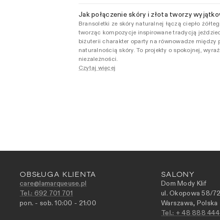
Jak połączenie skóry i złota tworzy wyjątko
Bransoletki ze skóry naturalnej łączą ciepło żółteg
tworząc kompozycje inspirowane tradycją jeździe
biżuterii charakter oparty na równowadze między p
naturalnością skóry. To projekty o spokojnej, wyraź
niezależności.
Czytaj więcej
OBSŁUGA KLIENTA
SALONY
care@lamarqueuse.pl
Dom Mody Klif
Tel.: 692 701 701
ul. Okopowa
58/7
pon. - sob. 10:00 - 21:00
Warszawa, Polska
Tel.:
+ 48 888 444