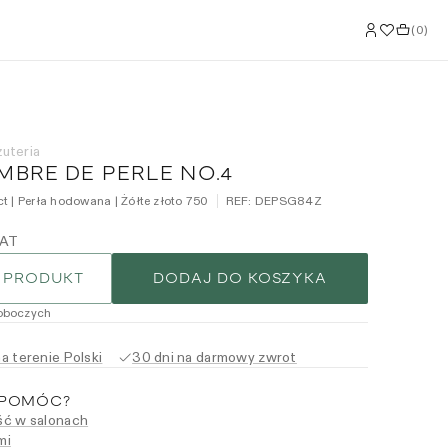
(
0
)
żuteria
MBRE DE PERLE NO.4
ct | Perła hodowana | Żółte złoto 750
REF:
DEPSG84Z
VAT
 PRODUKT
DODAJ DO KOSZYKA
roboczych
 terenie Polski
30 dni na darmowy zwrot
 POMÓC?
ć w salonach
mi