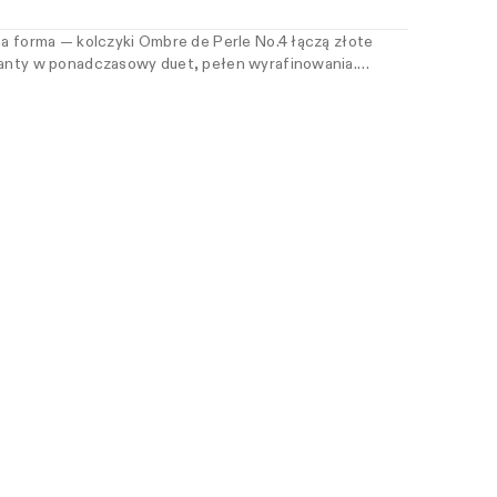
zna forma — kolczyki Ombre de Perle No.4 łączą złote
lanty w ponadczasowy duet, pełen wyrafinowania.
angielskie zapięcie sprawiają, że kolczyki naturalnie
ubtelnie rozświetlając twarz szlachetnym orientem. Dla
legancję w jej najbardziej wysmakowanej odsłonie —
mą.