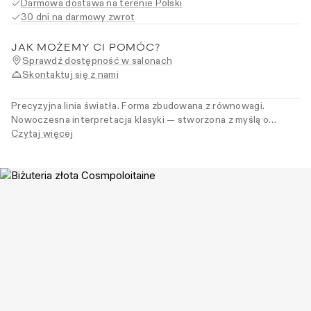
Darmowa dostawa na terenie Polski
30 dni na darmowy zwrot
JAK MOŻEMY CI POMÓC?
Sprawdź dostępność w salonach
Skontaktuj się z nami
Precyzyjna linia światła. Forma zbudowana z równowagi.
Nowoczesna interpretacja klasyki — stworzona z myślą o
rytmie miasta. Naszyjnik wykonany ręcznie, zgodnie z tradycją
Czytaj więcej
rzemiosła. Dla kobiet, które wybierają świadomie.