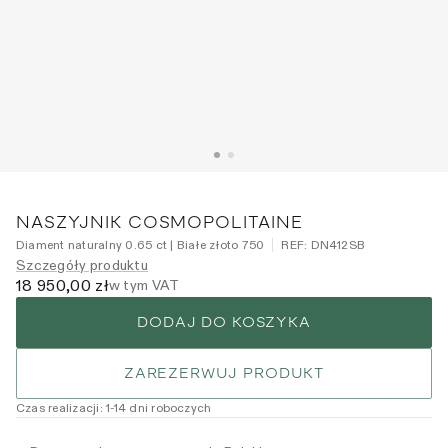
NASZYJNIK COSMOPOLITAINE
Diament naturalny 0.65 ct | Białe złoto 750
REF:
DN412SB
Szczegóły produktu
18 950,00 zł
w tym VAT
DODAJ DO KOSZYKA
ZAREZERWUJ PRODUKT
Czas realizacji
:
1
-14
dni roboczych