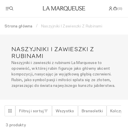
(
0
)
Strona główna
Naszyjniki I Zawieszki Z Rubinami
/
NASZYJNIKI I ZAWIESZKI Z
RUBINAMI
Naszyjniki i zawieszki z rubinami La Marqueuse to
opowieść, w której rubin figuruje jako główny akcent
kompozycji, nasycając je wyjątkową głębią czerwieni.
Rubin, jako symbol pasji i miłości splata się ze złotem,
zapraszając do świata najwyższego kunsztu jubilerstwa.
Filtruj i sortuj
Wszystko
Bransoletki
Kolczyki
3
produkty