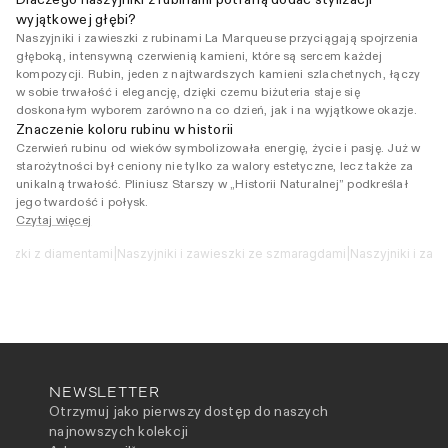
wyjątkowej głębi?
Naszyjniki i zawieszki z rubinami La Marqueuse przyciągają spojrzenia
głęboką, intensywną czerwienią kamieni, które są sercem każdej
kompozycji. Rubin, jeden z najtwardszych kamieni szlachetnych, łączy
w sobie trwałość i elegancję, dzięki czemu biżuteria staje się
doskonałym wyborem zarówno na co dzień, jak i na wyjątkowe okazje.
Znaczenie koloru rubinu w historii
Czerwień rubinu od wieków symbolizowała energię, życie i pasję. Już w
starożytności był ceniony nie tylko za walory estetyczne, lecz także za
unikalną trwałość. Pliniusz Starszy w „Historii Naturalnej” podkreślał
jego twardość i połysk.
Czytaj więcej
ieszki z diamentami
|
Naszyjniki i zawieszki ze szmaragdami
|
Naszyjniki i zawi
NEWSLETTER
Otrzymuj jako pierwszy dostęp do naszych
najnowszych kolekcji