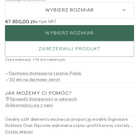
WYBIERZ ROZMIAR
47 650,00 zł
w tym VAT
WYBIERZ ROZMIAR
ZAREZERWUJ PRODUKT
Czas realizacji
:
1
-14
dni roboczych
Darmowa dostawa na terenie Polski
30 dni na darmowy zwrot
JAK MOŻEMY CI POMÓC?
Sprawdź dostępność w salonach
Skontaktuj się z nami
Owalny szlif diamentu wyznacza proporcję modelu Signature
Solitaire Oval. Ręcznie wykonana szyna i profil korony zostały
zaprojektowane tak, by pierścionek naturalnie układał się z
Czytaj więcej
obrączką. Forma solitaire pozostawia kamień w centrum