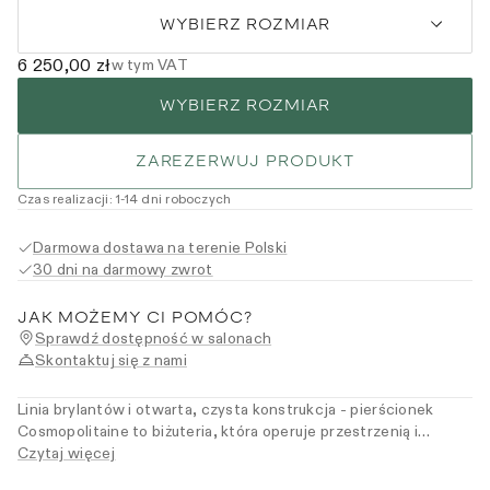
WYBIERZ ROZMIAR
6 250,00 zł
w tym VAT
WYBIERZ ROZMIAR
ZAREZERWUJ PRODUKT
Czas realizacji
:
1
-14
dni roboczych
Darmowa dostawa na terenie Polski
30 dni na darmowy zwrot
JAK MOŻEMY CI POMÓC?
Sprawdź dostępność w salonach
Skontaktuj się z nami
Linia brylantów i otwarta, czysta konstrukcja - pierścionek
Cosmopolitaine to biżuteria, która operuje przestrzenią i
światłem z precyzją nowoczesnej architektury. Lekka forma i
Czytaj więcej
klarowność linii tworzą kompozycję, w której siła tkwi w