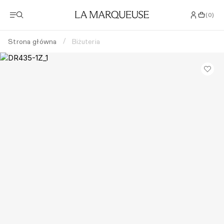
(
0
)
Strona główna
Biżuteria
/