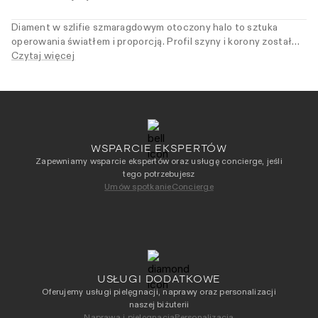
Diament w szlifie szmaragdowym otoczony halo to sztuka
operowania światłem i proporcją. Profil szyny i korony został
zaprojektowany tak, by pierścionek naturalnie łączył się z
Czytaj więcej
obrączką — w duchu harmonii, która nie wymaga kompromisów.
Dla kobiety, która w elegancji ceni czystość formy i świadomy
wybór detalu.
WSPARCIE EKSPERTÓW
Zapewniamy wsparcie ekspertów oraz usługę concierge, jeśli
tego potrzebujesz
Umów spotkanie
Concierge
USŁUGI DODATKOWE
Oferujemy usługi pielęgnacji, naprawy oraz personalizacji
naszej biżuterii
Naprawa i pielęgnacja
Personalizacja