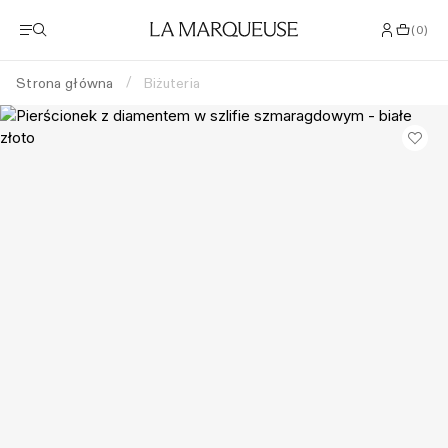
(
0
)
Strona główna
Biżuteria
/