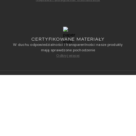
CERTYFIKOWANE MATERIAŁY
W duchu odpowiedzialności i transparentności nasze produkty
mają sprawdzone pochodzenie
Odkryj więcej
NEWSLETTER
Otrzymuj jako pierwszy dostęp do naszych
WYBIERZ ROZMIAR
najnowszych kolekcji
Adres e-mail
*
Przeczytałam/-łem i akceptuję
Regulamin
i
Politykę
Prywatności
.