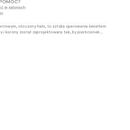
 POMÓC?
ć w salonach
mi
lantowym, otoczony halo, to sztuka operowania światłem
yny i korony został zaprojektowany tak, by pierścionek
 z obrączką — w duchu harmonii, która nie wymaga
ty, która w elegancji ceni czystość linii i świadomy