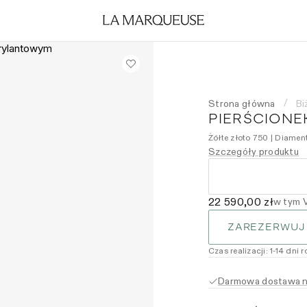
Strona główna
Bi
/
PIERŚCIONE
Żółte złoto 750 | Diamen
Szczegóły produktu
22 590,00 zł
w tym 
ZAREZERWUJ
Czas realizacji
:
1
-14
dni 
Darmowa dostawa na