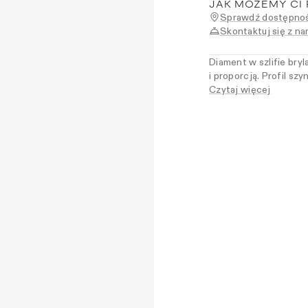
JAK MOŻEMY CI
Sprawdź dostępnoś
Skontaktuj się z na
Diament w szlifie bry
i proporcją. Profil sz
naturalnie łączył się
Czytaj więcej
kompromisów. Dla kobie
wybór detalu.