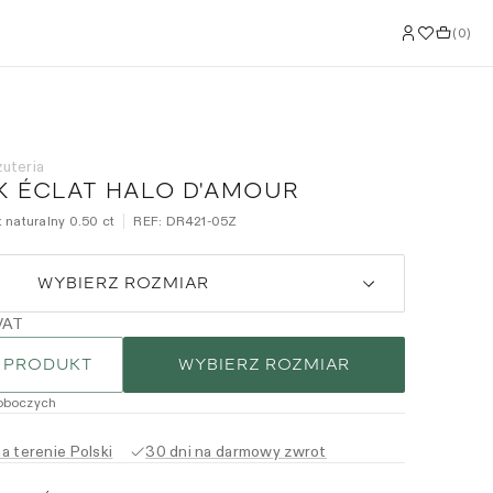
(
0
)
żuteria
K ÉCLAT HALO D'AMOUR
t naturalny 0.50 ct
REF:
DR421-05Z
WYBIERZ ROZMIAR
VAT
 PRODUKT
WYBIERZ ROZMIAR
roboczych
 terenie Polski
30 dni na darmowy zwrot