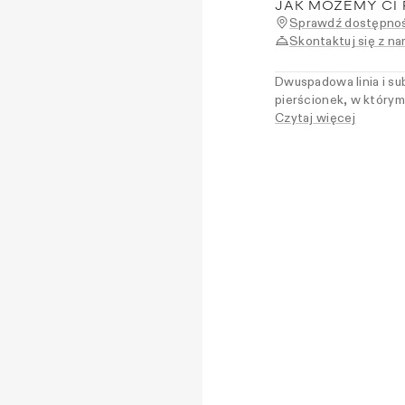
JAK MOŻEMY CI
Sprawdź dostępnoś
Skontaktuj się z na
Dwuspadowa linia i sub
pierścionek, w którym
inspirowany tradycja
Czytaj więcej
minimalistyczny akce
pełnię wyrazu w połącz
siłę prostych form.