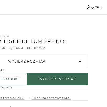
(
0
)
żuteria
 LIGNE DE LUMIÈRE NO.1
naturalny 0.55 ct
REF:
DR419Z
WYBIERZ ROZMIAR
VAT
 PRODUKT
WYBIERZ ROZMIAR
oboczych
 terenie Polski
30 dni na darmowy zwrot