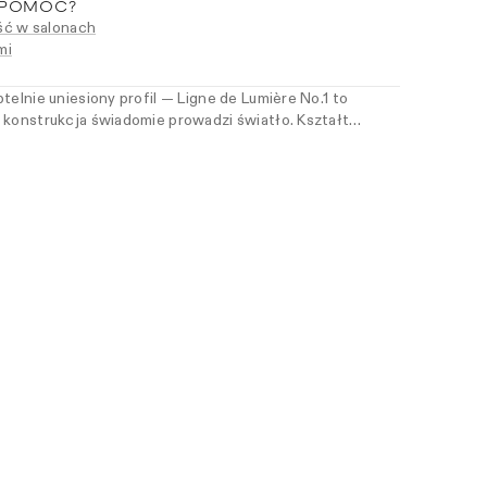
 POMÓC?
ć w salonach
mi
telnie uniesiony profil — Ligne de Lumière No.1 to
 konstrukcja świadomie prowadzi światło. Kształt
mi wschodu, przekształca ją w nowoczesny,
nt. Zaprojektowany, by tworzyć kompozycje — zyskuje
eniu z innymi modelami kolekcji. Dla kobiet, które cenią