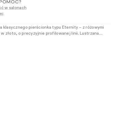
 POMÓC?
ć w salonach
mi
ja klasycznego pierścionka typu Eternity – z różowymi
w złoto, o precyzyjnie profilowanej linii. Lustrzana
sk kamieni, tworząc świetlistą kompozycję o niemal
iu. Dla kobiet, które szukają klasyki w pastelowym
wyczuciem.