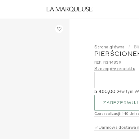
Strona główna
Bi
/
PIERŚCIONE
REF:
RSR483R
Szczegóły produktu
5 450,00 zł
w tym V
ZAREZERWUJ
Czas realizacji
:
1
-10
dni 
Darmowa dostawa na