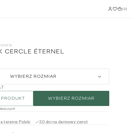
(
0
)
żuteria
K CERCLE ÉTERNEL
WYBIERZ ROZMIAR
AT
 PRODUKT
WYBIERZ ROZMIAR
roboczych
 terenie Polski
30 dni na darmowy zwrot