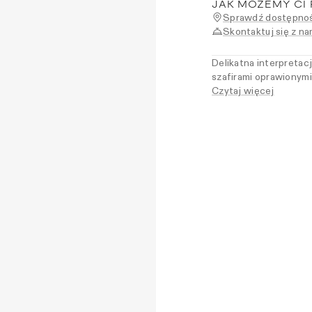
JAK MOŻEMY CI
Sprawdź dostępnoś
Skontaktuj się z na
Delikatna interpretac
szafirami oprawionymi 
podstawa potęguje bla
Czytaj więcej
koronkowym wykończen
tonie – z lekkością i 