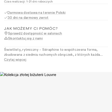
Czas realizacji
:
1
-21
dni roboczych
Darmowa dostawa na terenie Polski
30 dni na darmowy zwrot
JAK MOŻEMY CI POMÓC?
Sprawdź dostępność w salonach
Skontaktuj się z nami
Świetlisty, rytmiczny – Séraphine to współczesna forma,
zbudowana z siedmiu ruchomych obrączek, z których każda
prowadzi światło własnym torem. Brylanty pavé tworzą
Czytaj więcej
konstrukcję o architektonicznej precyzji – dopracowaną w
rytmie i proporcjach.