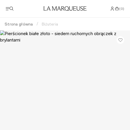
(
0
)
Strona główna
Biżuteria
/