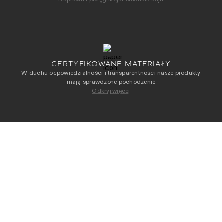
CERTYFIKOWANE MATERIAŁY
W duchu odpowiedzialności i transparentności nasze produkty
mają sprawdzone pochodzenie
Odkryj więcej
NEWSLETTER
Otrzymuj jako pierwszy dostęp do naszych
WYBIERZ ROZMIAR
najnowszych kolekcji
Adres e-mail
*
Przeczytałam/-łem i akceptuję
Regulamin
i
Politykę
Prywatności
.