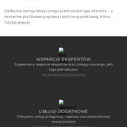
Delikatna wersja klasycznego pierścionka typu eternity – z
misternie profilowaną oprawą i lustrzaną podstawą, która
potęguje grę światła. Czarne diamenty nadają całości głębię i
Czytaj więcej
kontrast, przesuwając klasykę w stronę formy z charakterem.
Dla kobiet, które wiedzą, że klasyka nie potrzebuje
kompromisów.
WSPARCIE EKSPERTÓW
Zapewniamy wsparcie ekspertów oraz usługę concierge, jeśli
tego potrzebujesz
Umów spotkanie
Concierge
USŁUGI DODATKOWE
Oferujemy usługi pielęgnacji, naprawy oraz personalizacji
naszej biżuterii
Naprawa i pielęgnacja
Personalizacja