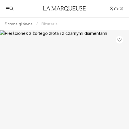
(
0
)
Strona główna
Biżuteria
/