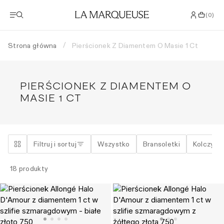
(
0
)
Strona główna
Pierścionek Z Diamentem O Masie 1 Ct
/
PIERŚCIONEK Z DIAMENTEM O
MASIE 1 CT
Filtruj i sortuj
Wszystko
Bransoletki
Kolczyki
18
produkty