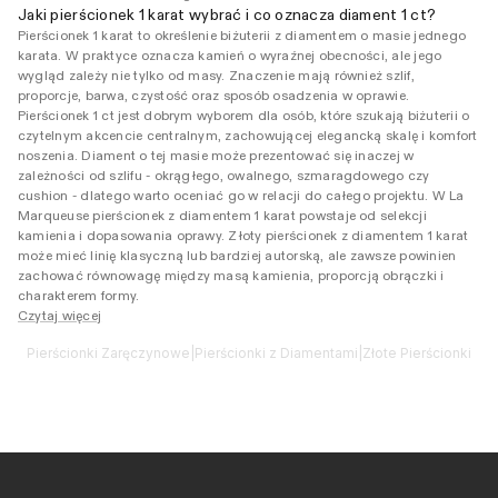
Jaki pierścionek 1 karat wybrać i co oznacza diament 1 ct?
Pierścionek 1 karat to określenie biżuterii z diamentem o masie jednego
karata. W praktyce oznacza kamień o wyraźnej obecności, ale jego
wygląd zależy nie tylko od masy. Znaczenie mają również szlif,
proporcje, barwa, czystość oraz sposób osadzenia w oprawie.
Pierścionek 1 ct jest dobrym wyborem dla osób, które szukają biżuterii o
czytelnym akcencie centralnym, zachowującej elegancką skalę i komfort
noszenia. Diament o tej masie może prezentować się inaczej w
zależności od szlifu - okrągłego, owalnego, szmaragdowego czy
cushion - dlatego warto oceniać go w relacji do całego projektu. W La
Marqueuse pierścionek z diamentem 1 karat powstaje od selekcji
kamienia i dopasowania oprawy. Złoty pierścionek z diamentem 1 karat
może mieć linię klasyczną lub bardziej autorską, ale zawsze powinien
zachować równowagę między masą kamienia, proporcją obrączki i
charakterem formy.
Czytaj więcej
Pierścionki Zaręczynowe
|
Pierścionki z Diamentami
|
Złote Pierścionki