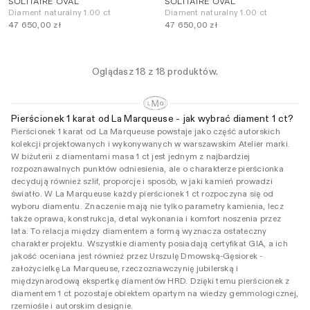
SOLITAIRE OVAL
SOLITAIRE OVAL
Diament naturalny 1.00 ct
Diament naturalny 1.00 ct
47 650,00 zł
47 650,00 zł
Oglądasz 18 z 18 produktów.
Pierścionek 1 karat od La Marqueuse - jak wybrać diament 1 ct?
Pierścionek 1 karat od La Marqueuse powstaje jako część autorskich
kolekcji projektowanych i wykonywanych w warszawskim Atelier marki.
W biżuterii z diamentami masa 1 ct jest jednym z najbardziej
rozpoznawalnych punktów odniesienia, ale o charakterze pierścionka
decydują również szlif, proporcje i sposób, w jaki kamień prowadzi
światło. W La Marqueuse każdy pierścionek 1 ct rozpoczyna się od
wyboru diamentu. Znaczenie mają nie tylko parametry kamienia, lecz
także oprawa, konstrukcja, detal wykonania i komfort noszenia przez
lata. To relacja między diamentem a formą wyznacza ostateczny
charakter projektu. Wszystkie diamenty posiadają certyfikat GIA, a ich
jakość oceniana jest również przez Urszulę Dmowską-Gęsiorek -
założycielkę La Marqueuse, rzeczoznawczynię jubilerską i
międzynarodową ekspertkę diamentów HRD. Dzięki temu pierścionek z
diamentem 1 ct pozostaje obiektem opartym na wiedzy gemmologicznej,
rzemiośle i autorskim designie.