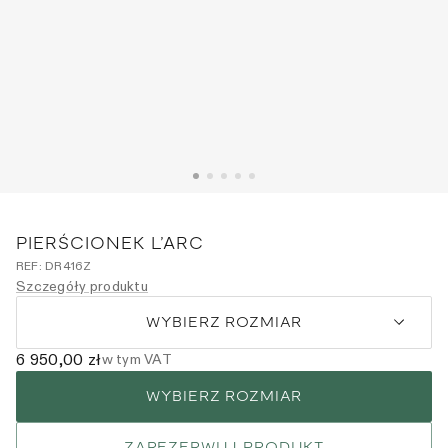
PIERŚCIONEK L’ARC
REF:
DR416Z
Szczegóły produktu
WYBIERZ ROZMIAR
6 950,00 zł
w tym VAT
WYBIERZ ROZMIAR
ZAREZERWUJ PRODUKT