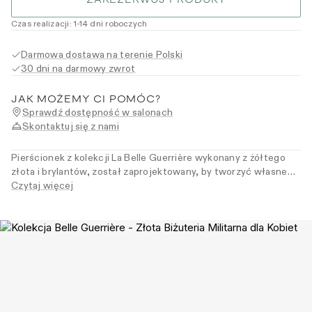
Czas realizacji
:
1
-14
dni roboczych
Darmowa dostawa na terenie Polski
30 dni na darmowy zwrot
JAK MOŻEMY CI POMÓC?
Sprawdź dostępność w salonach
Skontaktuj się z nami
Pierścionek z kolekcji La Belle Guerrière wykonany z żółtego
złota i brylantów, został zaprojektowany, by tworzyć własne
kompozycje – samodzielnie lub w duecie z sygnetem. Dla
Czytaj więcej
kobiet, które budują swój styl – z pewnością, swobodą i
intuicją.