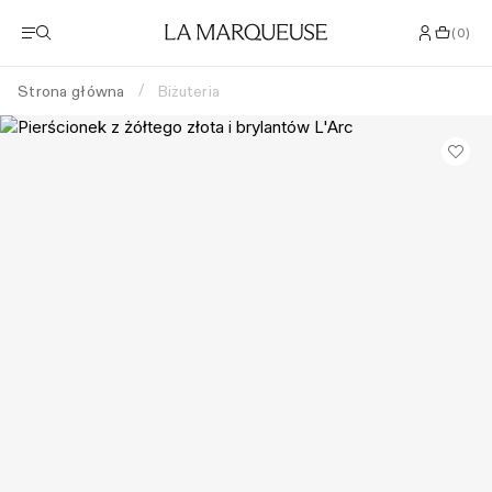
(
0
)
Strona główna
Biżuteria
/