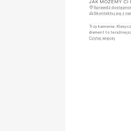
JAK MOŻEMY CI
Sprawdź dostępnoś
Skontaktuj się z na
Trzy kamienie. Klasyc
diament to teraźniejs
Pierścionek dla kobiet
Czytaj więcej