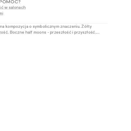
 POMÓC?
ć w salonach
mi
zna kompozycja o symbolicznym znaczeniu. Żółty
zość. Boczne half moons - przeszłość i przyszłość.
, które cenią proporcję, znaczenie i czystość formy.