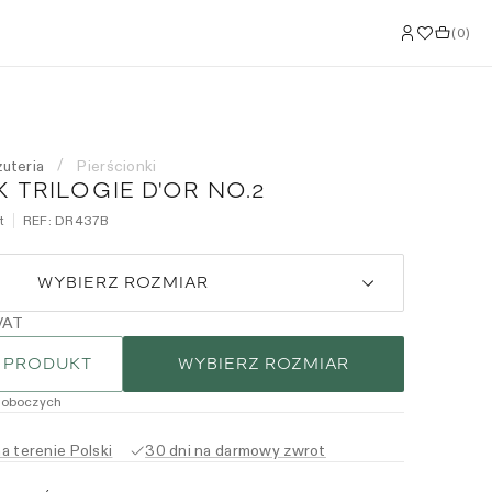
(
0
)
żuteria
Pierścionki
/
 TRILOGIE D'OR NO.2
t
REF:
DR437B
WYBIERZ ROZMIAR
VAT
 PRODUKT
WYBIERZ ROZMIAR
roboczych
 terenie Polski
30 dni na darmowy zwrot