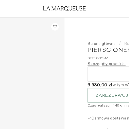
Strona główna
Bi
/
PIERŚCIONE
REF:
GR110Z
Szczegóły produktu
6 980,00 zł
w tym V
ZAREZERWUJ
Czas realizacji
:
1
-10
dni 
Darmowa dostawa na