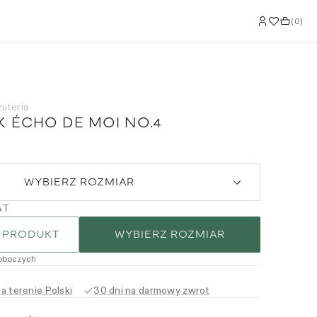
(
0
)
żuteria
K ÉCHO DE MOI NO.4
WYBIERZ ROZMIAR
AT
 PRODUKT
WYBIERZ ROZMIAR
roboczych
 terenie Polski
30 dni na darmowy zwrot