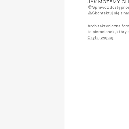
JAK MOŻEMY CI
Sprawdź dostępnoś
Skontaktuj się z na
Architektoniczna for
to pierścionek, który 
innymi modelami z kole
Czytaj więcej
rzeźbiarska linia two
Dla kobiet, które lubi