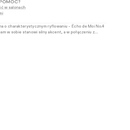
 POMÓC?
ć w salonach
mi
ma o charakterystycznym ryflowaniu – Écho de Moi No.4
sam w sobie stanowi silny akcent, a w połączeniu z
kcji dodaje im struktury. Precyzyjne wyprofilowanie i
rzą nowoczesny rytm, który buduje wyrazistą kompozycję.
ą projektować swój styl świadomie – detal po detalu.