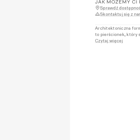
JAK MOŻEMY CI
Sprawdź dostępnoś
Skontaktuj się z na
Architektoniczna for
to pierścionek, który 
innymi modelami z kole
Czytaj więcej
rzeźbiarska linia two
Dla kobiet, które lubi