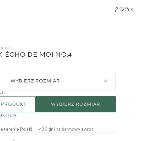
(
0
)
żuteria
K ÉCHO DE MOI NO.4
WYBIERZ ROZMIAR
AT
 PRODUKT
WYBIERZ ROZMIAR
roboczych
 terenie Polski
30 dni na darmowy zwrot