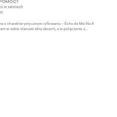
 POMÓC?
ć w salonach
mi
ma o charakterystycznym ryflowaniu – Écho de Moi No.4
sam w sobie stanowi silny akcent, a w połączeniu z
kcji dodaje im struktury. Precyzyjne wyprofilowanie i
rzą nowoczesny rytm, który buduje wyrazistą kompozycję.
ą projektować swój styl świadomie – detal po detalu.