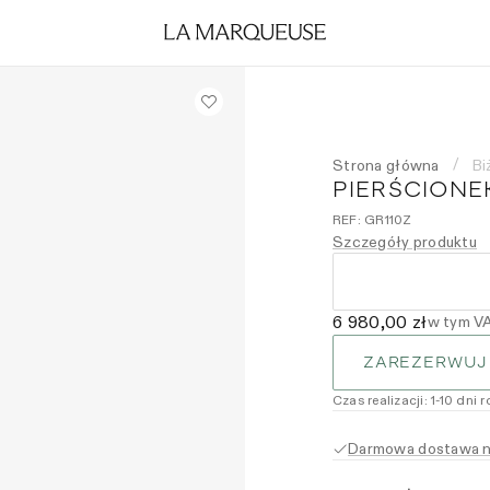
Strona główna
Bi
/
PIERŚCIONE
REF:
GR110Z
Szczegóły produktu
6 980,00 zł
w tym V
ZAREZERWUJ
Czas realizacji
:
1
-10
dni 
Darmowa dostawa na