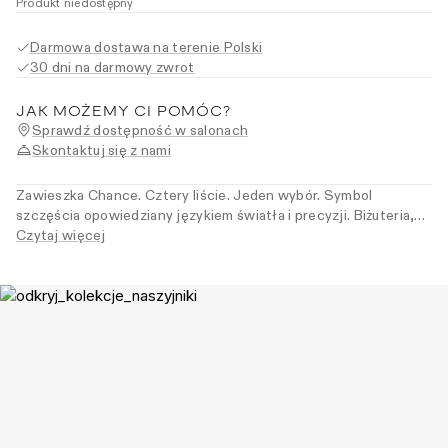
Produkt niedostępny
Darmowa dostawa na terenie Polski
30 dni na darmowy zwrot
JAK MOŻEMY CI POMÓC?
Sprawdź dostępność w salonach
Skontaktuj się z nami
Zawieszka Chance. Cztery liście. Jeden wybór. Symbol
szczęścia opowiedziany językiem światła i precyzji. Biżuteria,
która przypomina, że wszystko może się zdarzyć. Cena nie
Czytaj więcej
zawiera łańcuszka.