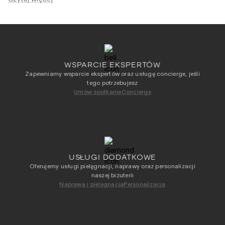
diamentu pozostaje czytelna w centrum projektu, a światło
pracuje na powierzchni szlifu w bardziej skupiony sposób.
Symboliczna forma została zamknięta w ponadczasowej
oprawie.
WSPARCIE EKSPERTÓW
Zapewniamy wsparcie ekspertów oraz usługę concierge, jeśli
tego potrzebujesz
Umów spotkanie
Concierge
USŁUGI DODATKOWE
Oferujemy usługi pielęgnacji, naprawy oraz personalizacji
naszej biżuterii
Naprawa i pielęgnacja
Personalizacja