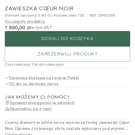
ZAWIESZKA CŒUR NOIR
Diament naturalny 0.90 ct | Różowe złoto 750
REF:
DPB229R
Szczegóły produktu
7 890,00 zł
w tym VAT
DODAJ DO KOSZYKA
ZAREZERWUJ PRODUKT
Czas realizacji
:
1
-14
dni roboczych
Darmowa dostawa na terenie Polski
30 dni na darmowy zwrot
JAK MOŻEMY CI POMÓC?
Sprawdź dostępność w salonach
Skontaktuj się z nami
Czarny diament w szlifie serca wyznacza formę zawieszki Cœur
Noir. Oprawa z różowego złota została wykonana pod wymiar
kamienia, tak by precyzyjnie objąć jego linię. Głęboka barwa
Czytaj więcej