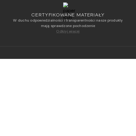
CERTYFIKOWANE MATERIAŁY
W duchu odpowiedzialności i transparentności nasze produkty
mają sprawdzone pochodzenie
Odkryj więcej
NEWSLETTER
Otrzymuj jako pierwszy dostęp do naszych
najnowszych kolekcji
DODAJ DO KOSZYKA
Adres e-mail
*
Przeczytałam/-łem i akceptuję
Regulamin
i
Politykę
Prywatności
.
OBSŁUGA KLIENTA