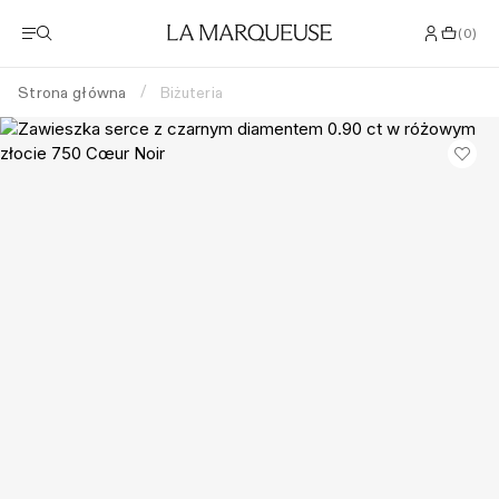
(
0
)
Strona główna
Biżuteria
/