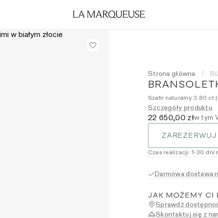
Strona główna
Bi
/
BRANSOLETK
Szafir naturalny 3.80 ct 
Szczegóły produktu
22 650,00 zł
w tym 
ZAREZERWUJ
Czas realizacji
:
1
-30
dni 
Darmowa dostawa na
JAK MOŻEMY CI
Sprawdź dostępnoś
Skontaktuj się z na