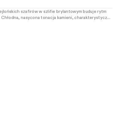
jlońskich szafirów w szlifie brylantowym buduje rytm
. Chłodna, nasycona tonacja kamieni, charakterystyczna
se, prowadzi światło w sposób skupiony. Układ nawiązuje
let rivière, opartych na ciągłym szeregu kamieni o