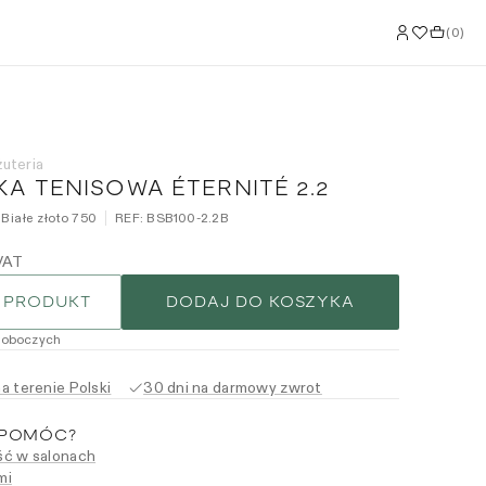
(
0
)
żuteria
A TENISOWA ÉTERNITÉ 2.2
| Białe złoto 750
REF:
BSB100-2.2B
VAT
 PRODUKT
DODAJ DO KOSZYKA
roboczych
 terenie Polski
30 dni na darmowy zwrot
 POMÓC?
ć w salonach
mi