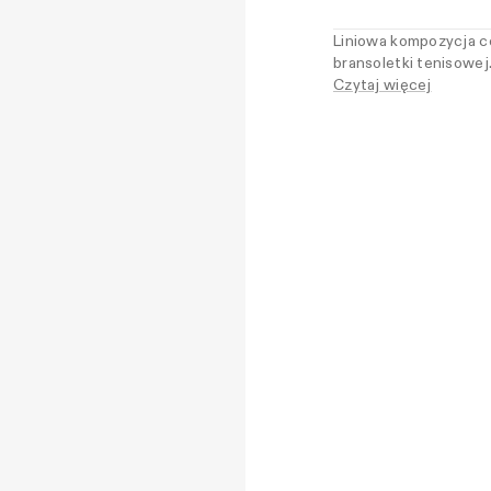
Liniowa kompozycja ce
bransoletki tenisowej
dla palety La Marqueu
Czytaj więcej
do klasycznych branso
równej wielkości.