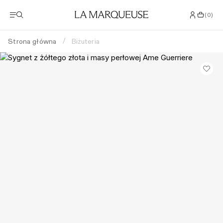
(
0
)
Strona główna
Biżuteria
/