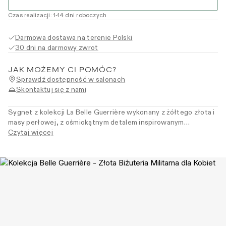
Czas realizacji
:
1
-14
dni roboczych
Darmowa dostawa na terenie Polski
30 dni na darmowy zwrot
JAK MOŻEMY CI POMÓC?
Sprawdź dostępność w salonach
Skontaktuj się z nami
Sygnet z kolekcji La Belle Guerrière wykonany z żółtego złota i
masy perłowej, z ośmiokątnym detalem inspirowanym
architekturą renesansowej Florencji. Klasyczna forma, która
Czytaj więcej
przyciąga wzrok – dla kobiet z wyczuciem stylu i zamiłowaniem
do historii sztuki.