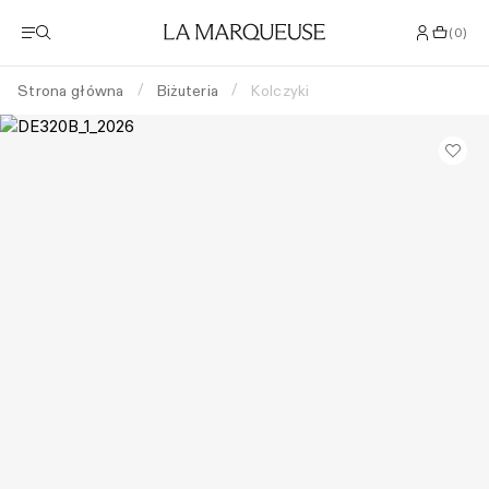
(
0
)
Strona główna
Biżuteria
Kolczyki
/
/