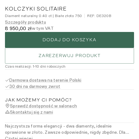
KOLCZYKI SOLITAIRE
Diament naturalny 0.40 ct | Białe złoto 750
REF:
DE320B
Szczegóły produktu
8 950,00 zł
w tym VAT
DODAJ DO KOSZYKA
ZAREZERWUJ PRODUKT
Czas realizacji
:
1
-10
dni roboczych
Darmowa dostawa na terenie Polski
30 dni na darmowy zwrot
JAK MOŻEMY CI POMÓC?
Sprawdź dostępność w salonach
Skontaktuj się z nami
Najczystsza forma elegancji - dwa diamenty, idealnie
oprawione w złoto. Zawsze odpowiednie, nigdy zbędne. Dla
kobiet, które wybierają trwałość ponad trendem.
Czytaj więcej