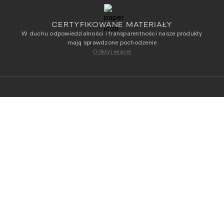
CERTYFIKOWANE MATERIAŁY
W duchu odpowiedzialności i transparentności nasze produkty
mają sprawdzone pochodzenie
Odkryj więcej
NEWSLETTER
Otrzymuj jako pierwszy dostęp do naszych
najnowszych kolekcji
DODAJ DO KOSZYKA
Adres e-mail
*
Przeczytałam/-łem i akceptuję
Regulamin
i
Politykę
Prywatności
.
OBSŁUGA KLIENTA