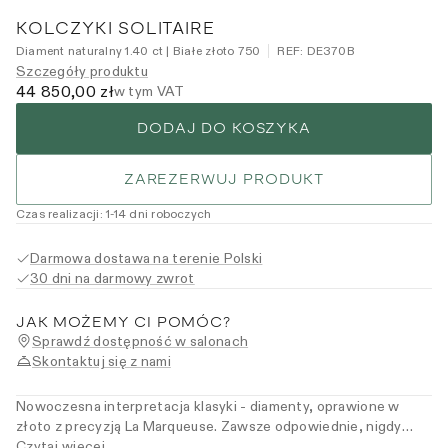
KOLCZYKI SOLITAIRE
Diament naturalny 1.40 ct | Białe złoto 750
REF:
DE370B
Szczegóły produktu
44 850,00 zł
w tym VAT
DODAJ DO KOSZYKA
ZAREZERWUJ PRODUKT
Czas realizacji
:
1
-14
dni roboczych
Darmowa dostawa na terenie Polski
30 dni na darmowy zwrot
JAK MOŻEMY CI POMÓC?
Sprawdź dostępność w salonach
Skontaktuj się z nami
Nowoczesna interpretacja klasyki - diamenty, oprawione w
złoto z precyzją La Marqueuse. Zawsze odpowiednie, nigdy
zbędne. Dla kobiet, które wybierają klasykę z odważniejszym
Czytaj więcej