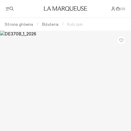
(
0
)
Strona główna
Biżuteria
Kolczyki
/
/