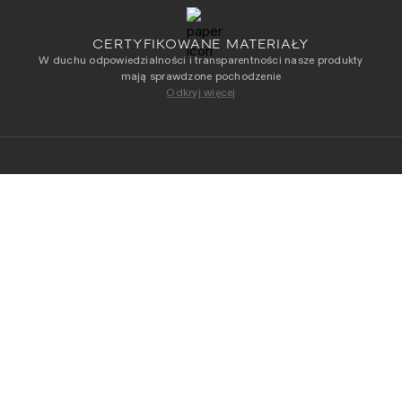
CERTYFIKOWANE MATERIAŁY
W duchu odpowiedzialności i transparentności nasze produkty
mają sprawdzone pochodzenie
Odkryj więcej
NEWSLETTER
Otrzymuj jako pierwszy dostęp do naszych
najnowszych kolekcji
DODAJ DO KOSZYKA
Adres e-mail
*
Przeczytałam/-łem i akceptuję
Regulamin
i
Politykę
Prywatności
.
OBSŁUGA KLIENTA