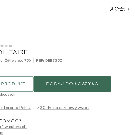
(
0
)
żuteria
OLITAIRE
 | Żółte złoto 750
REF:
DEB335Z
AT
 PRODUKT
DODAJ DO KOSZYKA
roboczych
 terenie Polski
30 dni na darmowy zwrot
 POMÓC?
ć w salonach
mi