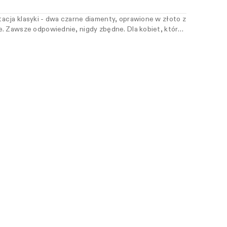
cja klasyki - dwa czarne diamenty, oprawione w złoto z
. Zawsze odpowiednie, nigdy zbędne. Dla kobiet, które
odważniejszym akcentem.