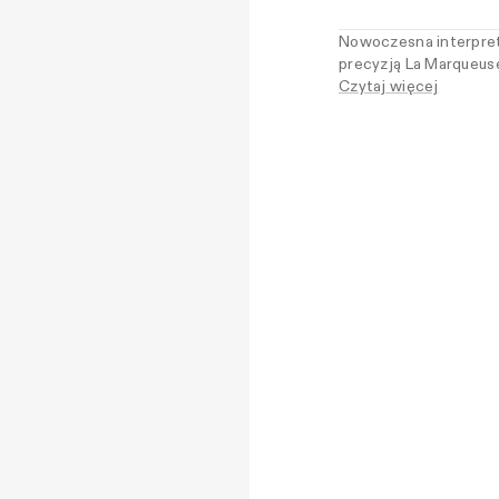
Nowoczesna interpreta
precyzją La Marqueuse
wybierają klasykę z 
Czytaj więcej