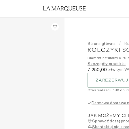
Strona główna
Bi
/
KOLCZYKI S
Diament naturalny 0.70 ct
Szczegóły produktu
7 250,00 zł
w tym V
ZAREZERWUJ
Czas realizacji
:
1
-10
dni 
Darmowa dostawa na
JAK MOŻEMY CI
Sprawdź dostępnoś
Skontaktuj się z na