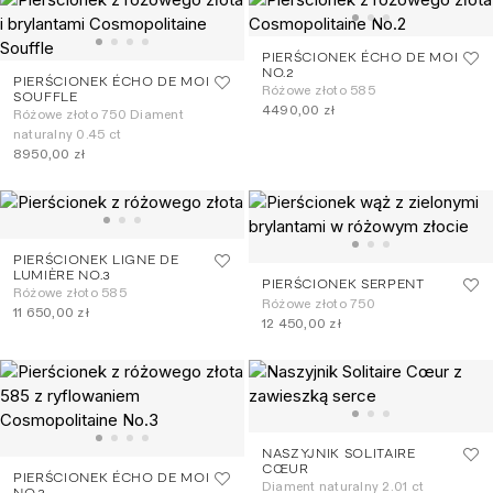
PIERŚCIONEK ÉCHO DE MOI
NO.2
PIERŚCIONEK ÉCHO DE MOI
Różowe złoto 585
SOUFFLE
4490,00 zł
Różowe złoto 750 Diament
naturalny 0.45 ct
8950,00 zł
PIERŚCIONEK LIGNE DE
LUMIÈRE NO.3
PIERŚCIONEK SERPENT
Różowe złoto 585
Różowe złoto 750
11 650,00 zł
12 450,00 zł
NASZYJNIK SOLITAIRE
CŒUR
PIERŚCIONEK ÉCHO DE MOI
Diament naturalny 2.01 ct