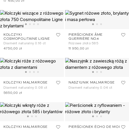
17 450,00 zł
KOLCZYKI
PIERŚCIONEK ÂME
COSMOPOLITAINE LIGNE
GUERRIÈRE NO.4
Diament naturalny 0.16 ct
Różowe złoto 585
4750,00 zł
11 950,00 zł
KOLCZYKI MALMA'ROSE
NASZYJNIK MALMA'ROSE
Diament naturalny 0.08 ct
Diament naturalny 0.04 ct
5650,00 zł
KOLCZYKI MALMA'ROSE
PIERŚCIONEK ÉCHO DE MOI