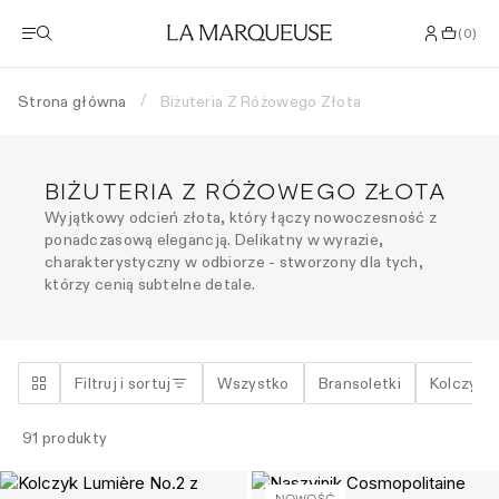
(
0
)
Strona główna
Biżuteria Z Różowego Złota
/
BIŻUTERIA Z RÓŻOWEGO ZŁOTA
Wyjątkowy odcień złota, który łączy nowoczesność z
ponadczasową elegancją. Delikatny w wyrazie,
charakterystyczny w odbiorze - stworzony dla tych,
którzy cenią subtelne detale.
Filtruj i sortuj
Wszystko
Bransoletki
Kolczyki
91
produkty
NOWOŚĆ