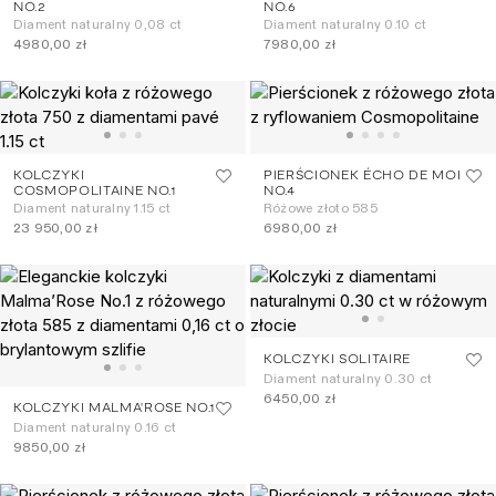
NO.2
NO.6
Diament naturalny 0,08 ct
Diament naturalny 0.10 ct
4980,00 zł
7980,00 zł
KOLCZYKI
PIERŚCIONEK ÉCHO DE MOI
COSMOPOLITAINE NO.1
NO.4
Diament naturalny 1.15 ct
Różowe złoto 585
23 950,00 zł
6980,00 zł
KOLCZYKI SOLITAIRE
Diament naturalny 0.30 ct
6450,00 zł
KOLCZYKI MALMA'ROSE NO.1
Diament naturalny 0.16 ct
9850,00 zł