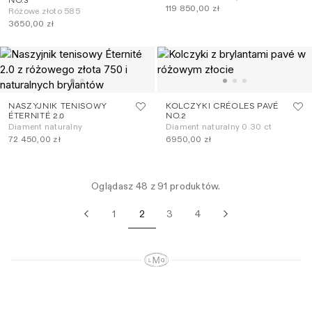
NO.3
119 850,00 zł
Różowe złoto 585
3650,00 zł
NASZYJNIK TENISOWY
KOLCZYKI CRÉOLES PAVÉ
ÉTERNITÉ 2.0
NO.2
Diament naturalny
Diament naturalny 0.30 ct
72 450,00 zł
6950,00 zł
Oglądasz 48 z 91 produktów.
1
2
3
4