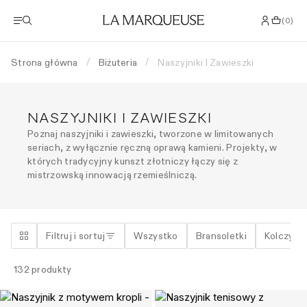
(
0
)
Strona główna
Biżuteria
Naszyjniki I Zawieszki
/
/
NASZYJNIKI I ZAWIESZKI
Poznaj naszyjniki i zawieszki, tworzone w limitowanych
seriach, z wyłącznie ręczną oprawą kamieni. Projekty, w
których tradycyjny kunszt złotniczy łączy się z
mistrzowską innowacją rzemieślniczą.
Filtruj i sortuj
Wszystko
Bransoletki
Kolczyki
132
produkty