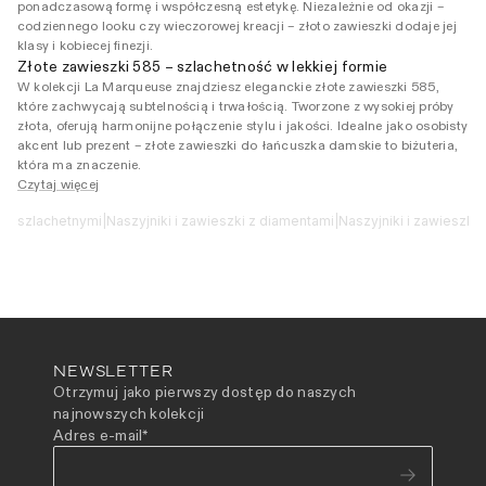
ponadczasową formę i współczesną estetykę. Niezależnie od okazji –
codziennego looku czy wieczorowej kreacji – złoto zawieszki dodaje jej
klasy i kobiecej finezji.
Złote zawieszki 585 – szlachetność w lekkiej formie
W kolekcji La Marqueuse znajdziesz eleganckie złote zawieszki 585,
które zachwycają subtelnością i trwałością. Tworzone z wysokiej próby
złota, oferują harmonijne połączenie stylu i jakości. Idealne jako osobisty
akcent lub prezent – złote zawieszki do łańcuszka damskie to biżuteria,
która ma znaczenie.
Czytaj więcej
ami szlachetnymi
|
Naszyjniki i zawieszki z diamentami
|
Naszyjniki i zawieszk
NEWSLETTER
Otrzymuj jako pierwszy dostęp do naszych
najnowszych kolekcji
Adres e-mail
*