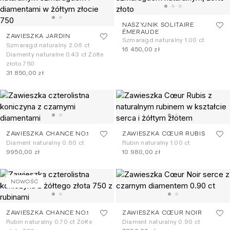
NASZYJNIK SOLITAIRE
ÉMERAUDE
ZAWIESZKA JARDIN
Szmaragd naturalny 1.00 ct
Szmaragd naturalny 2.06 ct
16 450,00 zł
Diamenty naturalne 0.43 ct Żółte
złoto 750
31 850,00 zł
ZAWIESZKA CHANCE NO.1
ZAWIESZKA CŒUR RUBIS
Diament naturalny 0.60 ct
Rubin naturalny 1.00 ct
9950,00 zł
10 980,00 zł
NOWOŚĆ
ZAWIESZKA CHANCE NO.1
ZAWIESZKA CŒUR NOIR
Rubin naturalny 0.70 ct Żółte
Diament naturalny 0.90 ct