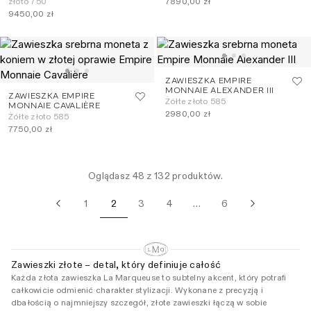
złoto 750
7890,00 zł
9450,00 zł
ZAWIESZKA EMPIRE
MONNAIE ALEXANDER III
ZAWIESZKA EMPIRE
Żółte złoto 585
MONNAIE CAVALIÈRE
2980,00 zł
Żółte złoto 585
7750,00 zł
Oglądasz 48 z 132 produktów.
1
2
3
4
6
…
Zawieszki złote – detal, który definiuje całość
Każda złota zawieszka La Marqueuse to subtelny akcent, który potrafi
całkowicie odmienić charakter stylizacji. Wykonane z precyzją i
dbałością o najmniejszy szczegół, złote zawieszki łączą w sobie