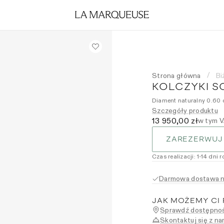
Strona główna
Bi
/
KOLCZYKI S
Diament naturalny 0.60 c
Szczegóły produktu
13 950,00 zł
w tym 
ZAREZERWUJ
Czas realizacji
:
1
-14
dni 
Darmowa dostawa na
JAK MOŻEMY CI
Sprawdź dostępnoś
Skontaktuj się z na