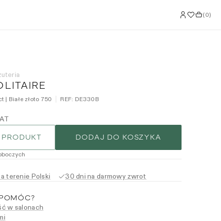
(
0
)
żuteria
OLITAIRE
t | Białe złoto 750
REF:
DE330B
VAT
 PRODUKT
DODAJ DO KOSZYKA
roboczych
 terenie Polski
30 dni na darmowy zwrot
 POMÓC?
ć w salonach
mi