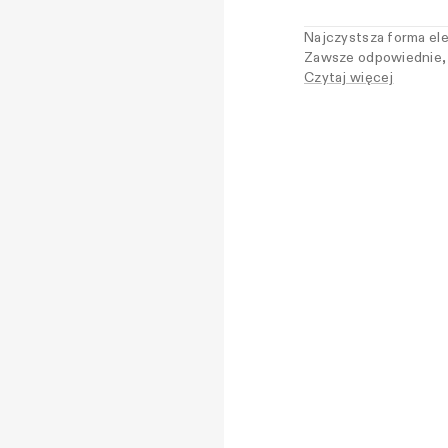
Najczystsza forma ele
Zawsze odpowiednie, n
ponad trendem.
Czytaj więcej