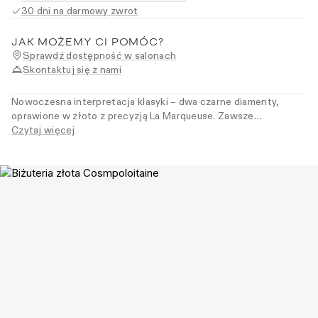
30 dni na darmowy zwrot
JAK MOŻEMY CI POMÓC?
Sprawdź dostępność w salonach
Skontaktuj się z nami
Nowoczesna interpretacja klasyki – dwa czarne diamenty,
oprawione w złoto z precyzją La Marqueuse. Zawsze
odpowiednie, nigdy zbędne. Dla kobiet, które wybierają klasykę
Czytaj więcej
z odważniejszym akcentem.