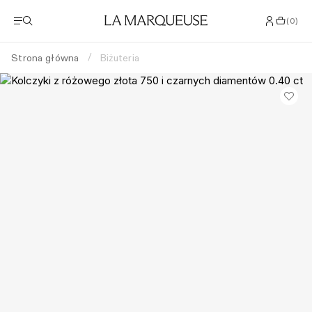
(
0
)
Strona główna
Biżuteria
/