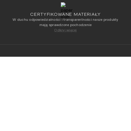
CERTYFIKOWANE MATERIAŁY
W duchu odpowiedzialności i transparentności nasze produkty
mają sprawdzone pochodzenie
Odkryj więcej
NEWSLETTER
Otrzymuj jako pierwszy dostęp do naszych
najnowszych kolekcji
DODAJ DO KOSZYKA
Adres e-mail
*
Przeczytałam/-łem i akceptuję
Regulamin
i
Politykę
Prywatności
.
OBSŁUGA KLIENTA