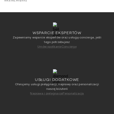
z odważniejszym akcentem.
WSPARCIE EKSPERTÓW
Zapewniamy wsparcie ekspertów oraz usługę concierge, jeśli
tego potrzebujesz
Umów spotkanie
Concierge
USŁUGI DODATKOWE
Oferujemy usługi pielęgnacji, naprawy oraz personalizacji
naszej biżuterii
Naprawa i pielęgnacja
Personalizacja