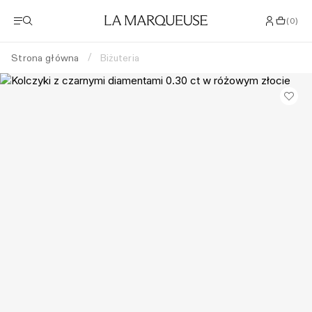
(
0
)
Strona główna
Biżuteria
/