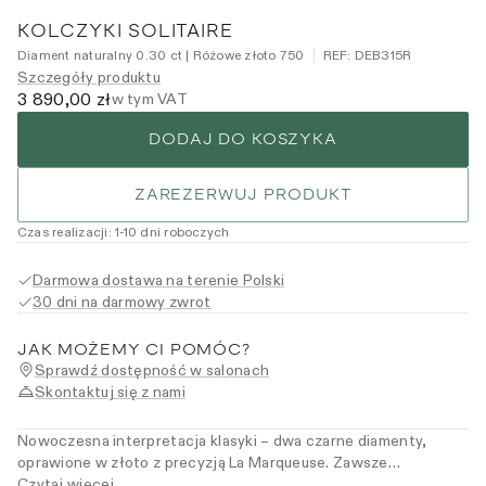
KOLCZYKI SOLITAIRE
Diament naturalny 0.30 ct | Różowe złoto 750
REF:
DEB315R
Szczegóły produktu
3 890,00 zł
w tym VAT
DODAJ DO KOSZYKA
ZAREZERWUJ PRODUKT
Czas realizacji
:
1
-10
dni roboczych
Darmowa dostawa na terenie Polski
30 dni na darmowy zwrot
JAK MOŻEMY CI POMÓC?
Sprawdź dostępność w salonach
Skontaktuj się z nami
Nowoczesna interpretacja klasyki – dwa czarne diamenty,
oprawione w złoto z precyzją La Marqueuse. Zawsze
odpowiednie, nigdy zbędne. Dla kobiet, które wybierają klasykę
Czytaj więcej